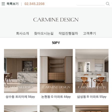
02.545.2208
목록보기
회사소개
찾아오시는길
작업진행절차
고객후기
50PY
성수동 트리마제 56py
논현동 G 아파트 44py
삼성동 R 아파트 55py