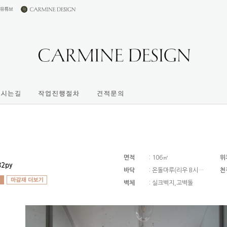
면적
: 106㎡
위
2py
바닥
: 온돌마루(리우 B시…
천
벽체
: 실크벽지,고벽돌