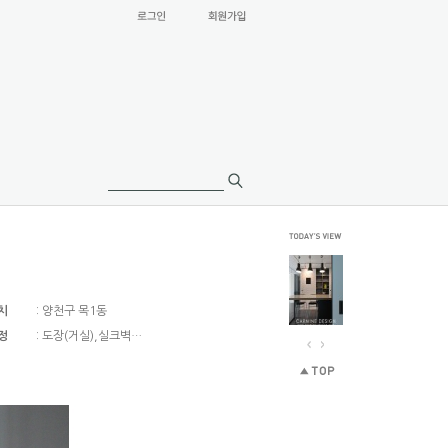
치
: 양천구 목1동
정
: 도장(거실),실크벽…