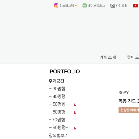
30PY
목동 진도 3