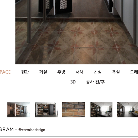
SPACE
현관
거실
주방
서재
침실
욕실
드레
3D
공사 전/후