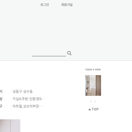
치
: 성동구 성수동
정
: 거실&주방-친환경도…
구
: 아트월,상&하부장-…