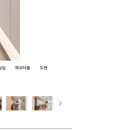
침실
파우더룸
도면