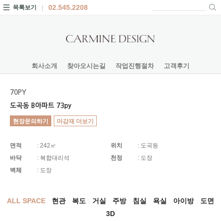
02.545.2208
목록보기
회사소개
찾아오시는길
작업진행절차
고객후기
70PY
도곡동 B아파트 73py
현장문의하기
마감재 더보기
면적
: 242㎡
위치
: 도곡동
바닥
: 복합대리석
천정
: 도장
벽체
: 도장
ALL SPACE
현관
복도
거실
주방
침실
욕실
아이방
도면
3D