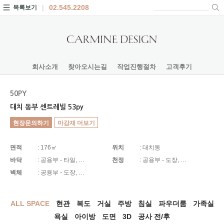
02.545.2208
목록보기
회사소개
찾아오시는길
작업진행절차
고객후기
50PY
대치 동부 센트레빌 53py
현장문의하기
마감재 더보기
면적
: 176㎡
위치
: 대치동
바닥
: 공용부 - 타일, …
천정
: 공용부 - 도장, …
벽체
: 공용부 - 도장, …
ALL SPACE
현관
복도
거실
주방
침실
파우더룸
가족실
욕실
아이방
도면
3D
공사 전/후